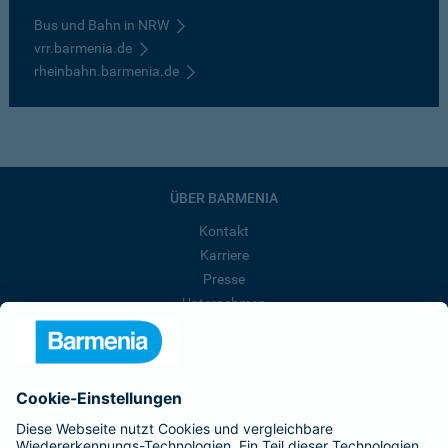
Bus und Bahn in NRW
vrr.barmenia.de
rheinbahn.barmenia.de
ÜBER BARMENIA
Kontakt
Karriere
Presse
Unternehmen
Anfahrt
Affiliate-Partner werden
Barmenia ist Teil der BarmeniaGothaer
BELIEBTE SEITEN