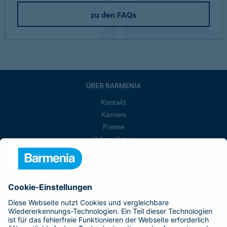
zu den FAQs
ÜBER BARMENIA
Kontakt
Karriere
Presse
Unternehmen
Anfahrt
Affiliate-Partner werden
Barmenia ist Teil der BarmeniaGothaer
BELIEBTE SEITEN
Kranken-Zusatzversicherung
Tierversicherungen