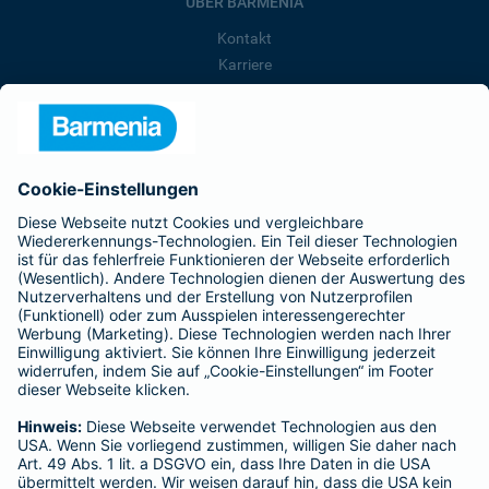
ÜBER BARMENIA
Kontakt
Karriere
Presse
Unternehmen
Anfahrt
Affiliate-Partner werden
Barmenia ist Teil der BarmeniaGothaer
BELIEBTE SEITEN
Kranken-Zusatzversicherung
Tierversicherungen
Haftpflichtversicherung
Hausratversicherung
SERVICE
Adresse ändern
Schaden melden