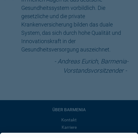
Gesundheitssystem vorbildlich. Die
gesetzliche und die private
Krankenversicherung bilden das duale
System, das sich durch hohe Qualität und
Innovationskraft in der
Gesundheitsversorgung auszeichnet.
Andreas Eurich, Barmenia-
Vorstandsvorsitzender
ÜBER BARMENIA
Kontakt
Karriere
Presse