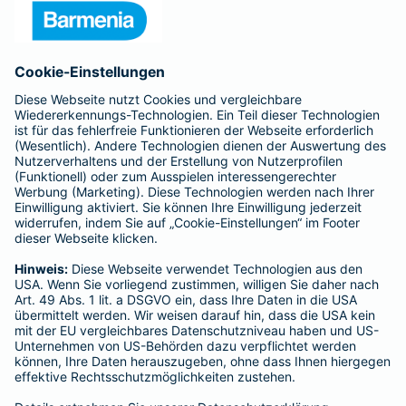
Unternehmen
Anfahrt
Affiliate-Partner werden
Barmenia ist Teil der BarmeniaGothaer
BELIEBTE SEITEN
Kranken-Zusatzversicherung
Tierversicherungen
Haftpflichtversicherung
Hausratversicherung
SERVICE
Adresse ändern
Schaden melden
Kilometerstandsmeldung
Serviceübersicht