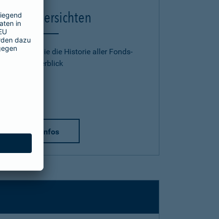
Fondsübersichten
Hier finden Sie die Historie aller Fonds­
listen im Überblick
L3311
L3777
mehr Infos