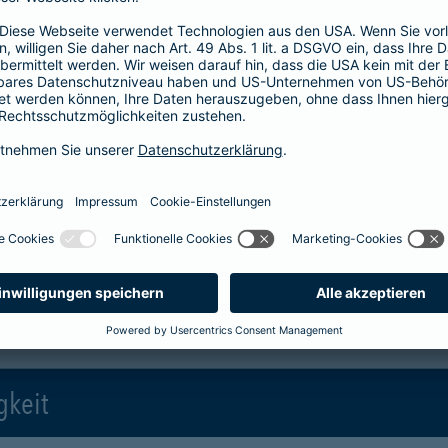
Welche Fondstypen gibt es?
Aktienfonds, Rentenfonds und
Geldmarktfonds. Was bedeutet das und
welcher Fondstyp passt zu wem? Hier
finden Sie es heraus!
mehr Infos
gkeit