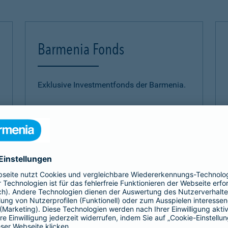
Barmenia Fonds
Exklusive Investmentfonds der Barmenia.
mehr Infos