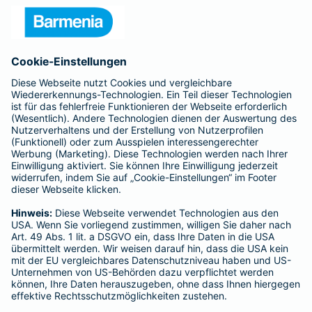
Unternehmen
Anfahrt
Affiliate-Partner werden
Barmenia ist Teil der BarmeniaGothaer
BELIEBTE SEITEN
Kranken-Zusatzversicherung
Tierversicherungen
Haftpflichtversicherung
Hausratversicherung
SERVICE
Adresse ändern
Schaden melden
Kilometerstandsmeldung
Serviceübersicht