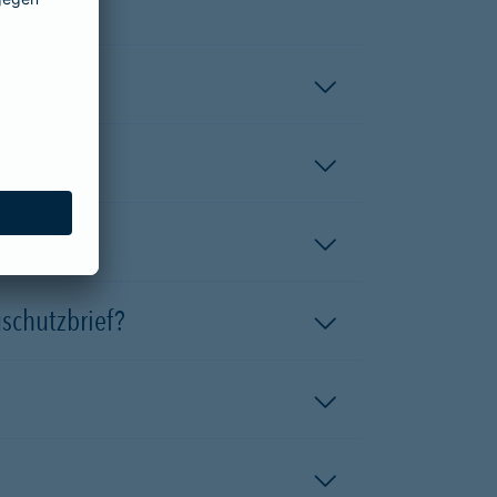
esitze?
schutzbrief?