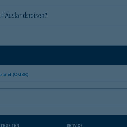
uf Auslandsreisen?
tzbrief (GMSB)
BTE SEITEN
SERVICE