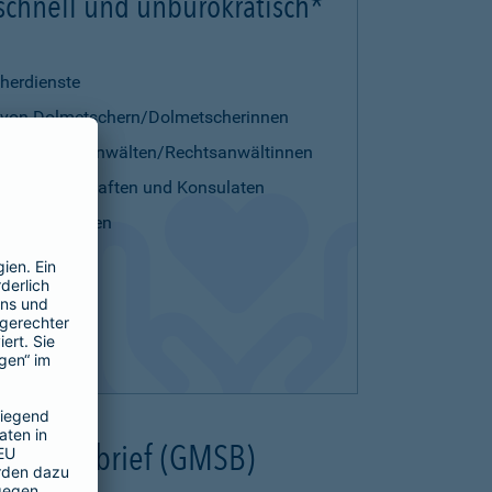
 schnell und unbürokratisch*
her­dienste
 von Dolmetschern/Dolmetscherinnen
 von Rechtsanwälten/Rechtsanwältinnen
 von Botschaften und Konsulaten
er Nachrichten
ruf-Service
errung
ten
r-Schutzbrief (GMSB)