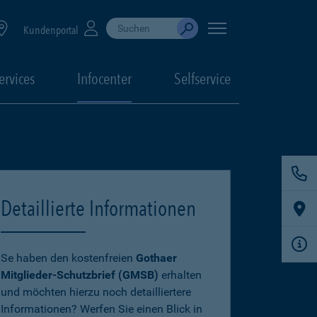
Suche durchführen
When autocomplete results are available, use up
Kundenportal
Absenden
ervices
Infocenter
Selfservice
Detaillierte Informationen
Se haben den kostenfreien
Gothaer
Mitglieder-Schutzbrief (GMSB)
erhalten
und möchten hierzu noch detailliertere
Informationen? Werfen Sie einen Blick in