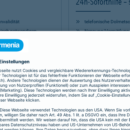
24h-Soforthilfe –
nvalidität
telefonische Dolmetsc
inisch notwendigen
Nennung/Vermittlung
t
Nennung/Vermittlung
einen Vermögensschaden
Nennung/Einschaltung
Übermittlung dringend
Reisenotruf-/Reiserück
Hilfe bei der Kartensp
* ohne Übernahme der Kos
 Antworten (FAQ) zum Gothaer Mitgliede