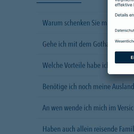
Warum schenken Sie mir dieses 
Gehe ich mit dem Gothaer Mitglie
Welche Vorteile habe ich, wenn i
Benötige ich noch meine Ausland
An wen wende ich mich im Versic
Haben auch allein reisende Fami