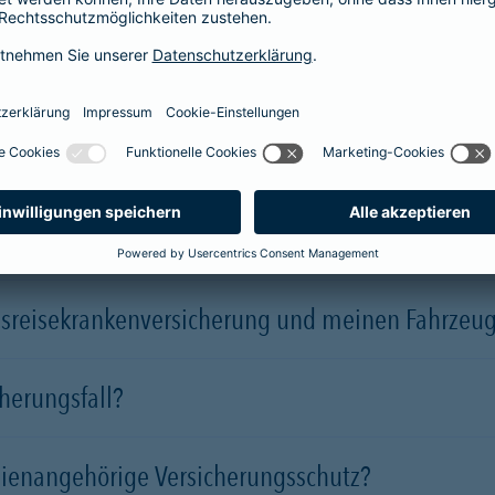
Produkt?
der-Schutzbrief eine Verpflichtung ein?
ch bereits einen ähnlichen Versicherungsschutz b
sreisekrankenversicherung und meinen Fahrzeug
herungsfall?
lien­angehörige Versicherungsschutz?