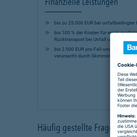
Finanzielle Leistungen
bis zu 25.000 EUR bei unfallbedingter I
bis 100 % der Kosten für einen mediz
Rücktransport bei Unfall und Krankhei
bis 2.500 EUR pro Fall und Jahr für 
verursacht durch Skimming-Betrug
Häufig gestellte Fragen und