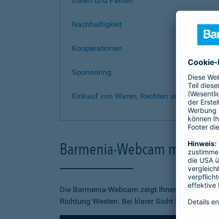
Daten und Fakten
Nachhaltigkeit
Kooperationen
Sponsoring
Einkauf von Waren, Rechten und Dienstlei
Barmenia-Webcam mit Ausbl
Die Barmenia-Webcam zeigt Ihnen Bilder vom D
Richtung Westen. Bei klarer Sicht lassen sich