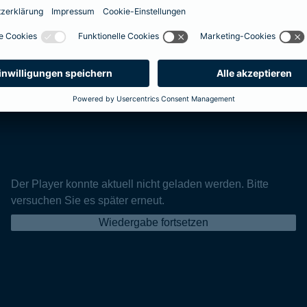
Der Player konnte aktuell nicht geladen werden. Bitte
versuchen Sie es später erneut.
Wiedergabe fortsetzen