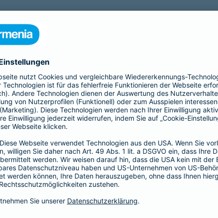
stungen
ick über Wuppertal
ach der Barmenia und bietet einen wundervollen Blick über die 
 auch die Wuppertaler Nordhöhen erkennen.