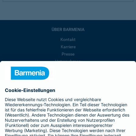
ÜBER BARMENIA
Kontakt
Karriere
Presse
Unternehmen
Anfahrt
Affiliate-Partner werden
Barmenia ist Teil der BarmeniaGothaer
BELIEBTE SEITEN
Kranken-Zusatzversicherung
Tierversicherungen
Haftpflichtversicherung
Hausratversicherung