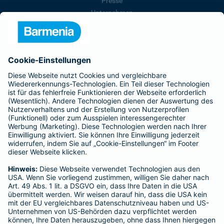
Presse
Unternehmen
Anfahrt
Affiliate-Partner werden
Barmenia ist Teil der BarmeniaGothaer
BELIEBTE SEITEN
Kranken-Zusatzversicherung
Tierversicherungen
Haftpflichtversicherung
Hausratversicherung
SERVICE
Adresse ändern
Schaden melden
Kilometerstandsmeldung
Serviceübersicht