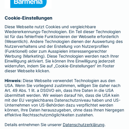
Anfahrt
Affiliate-Partner werden
Barmenia ist Teil der BarmeniaGothaer
BELIEBTE SEITEN
Kranken-Zusatzversicherung
Tierversicherungen
Haftpflichtversicherung
Hausratversicherung
SERVICE
Adresse ändern
Schaden melden
Kilometerstandsmeldung
Serviceübersicht